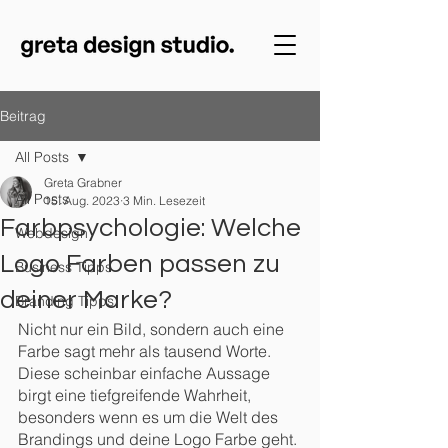
Beitrag
All Posts
Greta Grabner
All Posts
15. Aug. 2023
3 Min. Lesezeit
Farbpsychologie: Welche
Webdesign
Logo Farben passen zu
Business Tipps
deiner Marke?
Branding Tipps
Nicht nur ein Bild, sondern auch eine 
Farbe sagt mehr als tausend Worte. 
Diese scheinbar einfache Aussage 
birgt eine tiefgreifende Wahrheit, 
besonders wenn es um die Welt des 
Brandings und deine Logo Farbe geht. 