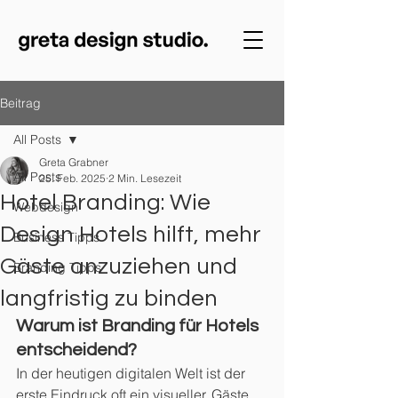
Beitrag
All Posts
Greta Grabner
All Posts
25. Feb. 2025
2 Min. Lesezeit
Hotel Branding: Wie
Webdesign
Design Hotels hilft, mehr
Business Tipps
Gäste anzuziehen und
Branding Tipps
langfristig zu binden
Warum ist Branding für Hotels 
entscheidend?
In der heutigen digitalen Welt ist der 
erste Eindruck oft ein visueller. Gäste 